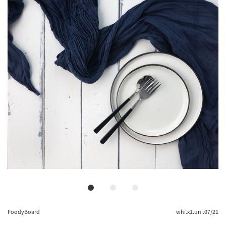
FoodyBoard
whi.x1.uni.07/21