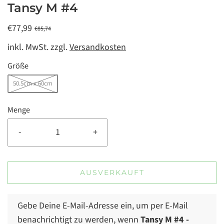
Tansy M #4
€77,99
€85,74
inkl. MwSt. zzgl.
Versandkosten
Größe
50.5cm x 60cm
Menge
-
+
AUSVERKAUFT
Gebe Deine E-Mail-Adresse ein, um per E-Mail
benachrichtigt zu werden, wenn
Tansy M #4
-