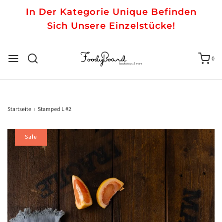
In Der Kategorie Unique Befinden
Sich Unsere Einzelstücke!
0
Startseite
›
Stamped L #2
Sale