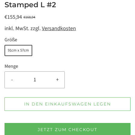
Stamped L #2
€155,94
€168,94
inkl. MwSt. zzgl.
Versandkosten
Größe
91cm x 57cm
Menge
-
+
IN DEN EINKAUFSWAGEN LEGEN
JETZT ZUM CHECKOUT