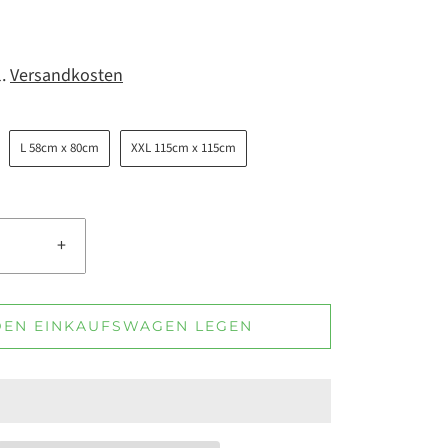
l.
Versandkosten
L 58cm x 80cm
XXL 115cm x 115cm
+
DEN EINKAUFSWAGEN LEGEN