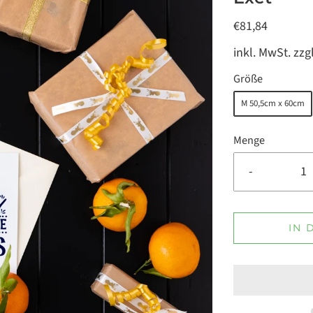
€81,84
inkl. MwSt. zzg
Größe
M 50,5cm x 60cm
Menge
-
IN 