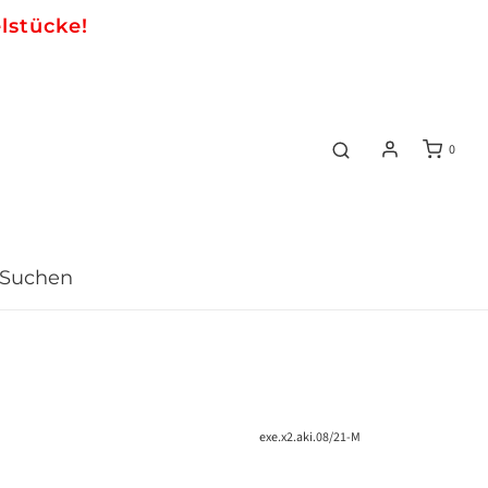
lstücke!
0
Suchen
exe.x2.aki.08/21-M