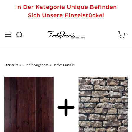
In Der Kategorie Unique Befinden
Sich Unsere Einzelstücke!
0
Startseite
›
Bundle Angebote
›
Herbst Bundle