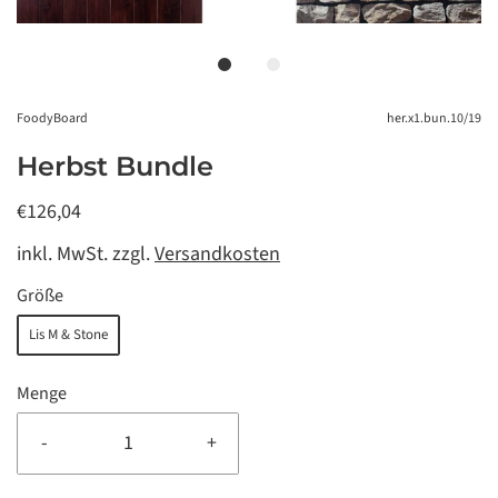
FoodyBoard
her.x1.bun.10/19
Herbst Bundle
€126,04
inkl. MwSt. zzgl.
Versandkosten
Größe
Lis M & Stone
Menge
-
+